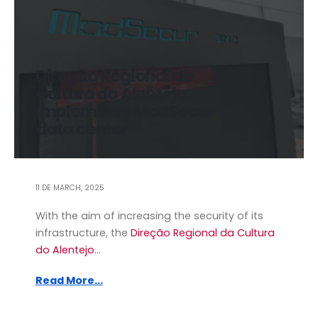
Direção Regional de
Cultura do Alentejo
implements ModSecur
data center
11 DE MARCH, 2025
With the aim of increasing the security of its
infrastructure, the
Direção Regional da Cultura
do Alentejo
...
Read More...