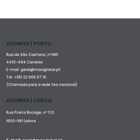
ADDRESS | PORTO
Rua de São Caetano, nº385
4410-494 Canelas
E-mail:
geral@maxiglobal.pt
Tel:
+351 22 905 97 10
(Chamada para a rede fixa nacional)
ADDRESS | LISBON
Rua Poeta Bocage, nº 11 D
1600-581 Lisboa