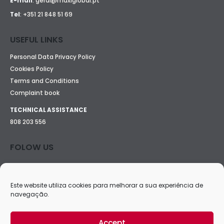
E-mail
:
geral@maxiglobal.pt
Tel
:
+351 21 848 51 69
USEFUL LINKS
Personal Data Privacy Policy
Cookies Policy
Terms and Conditions
Complaint book
TECHNICAL ASSISTANCE
808 203 556
FOLOW US
Este website utiliza cookies para melhorar a sua experiência de
navegação.
Accept