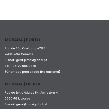
MORADA | PORTO
Rua de São Caetano, nº385
4410-494 Canelas
E-mail:
geral@maxiglobal.pt
Tel:
+351 22 905 97 10
(Chamada para a rede fixa nacional)
MORADA | LISBOA
Rua de Entre-Muros 54. Armazém H
2660-533, Loures
E-mail:
geral@maxiglobal.pt