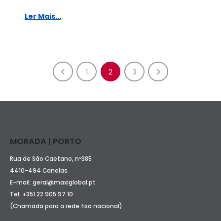
Ler Mais...
1
2
3
MORADA | PORTO
Rua de São Caetano, nº385
4410-494 Canelas
E-mail:
geral@maxiglobal.pt
Tel:
+351 22 905 97 10
(Chamada para a rede fixa nacional)