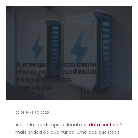
A energia no data center: a
chave para a continuidade
e segurança das
operações
20 DE JANEIRO, 2025
A continuidade operacional dos
data centers
é
mais crítica do que nunca. Uma das questões