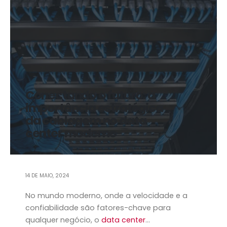
Conectando o futuro: a
importância estratégica
da cablagem no data
center moderno
14 DE MAIO, 2024
No mundo moderno, onde a velocidade e a
confiabilidade são fatores-chave para
qualquer negócio, o
data center
...