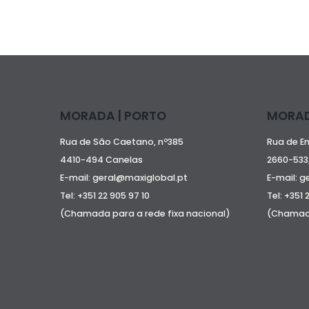
MORADA | PORTO
MORAD
Rua de São Caetano, nº385
Rua de E
4410-494 Canelas
2660-533,
E-mail:
geral@maxiglobal.pt
E-mail:
g
Tel:
+351 22 905 97 10
Tel:
+351 
(Chamada para a rede fixa nacional)
(Chamada