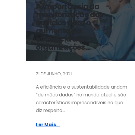
A importância da
monitorização dos
edifícios para o
aumento da
eficiência das
organizações
21 DE JUNHO, 2021
A eficiência e a sustentabilidade andam
“de mãos dadas” no mundo atual e são
características imprescindíveis no que
diz respeito...
Ler Mais...