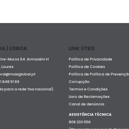
A | LISBOA
LINK ÚTEIS
ntre-Muros 54. Armazém H
Política de Privacidade
 Loures
Política de Cookies
eral@maxiglobal.pt
Política de Política de Prevenç
21 848 51 69
Corrupção
 para a rede fixa nacional)
Termos e Condições
Livro de Reclamações
Canal de denúncia
ASSISTÊNCIA TÉCNICA
808 203 556