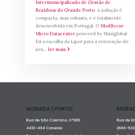
Intermunicipalizado de Gestão de
Resíduos do Grande Porto
. A solução é
compacta, mas robusta, e é totalmente
desenvolvida em Portugal. O
ModSecur
Micro Datacenter
powered by Maxiglobal
foi a escolha da Lipor para a renovação do
seu...
ler mais
MORADA | PORTO
MORAD
Rua de São Caetano, nº385
Rua de E
4410-494 Canelas
2660-533,