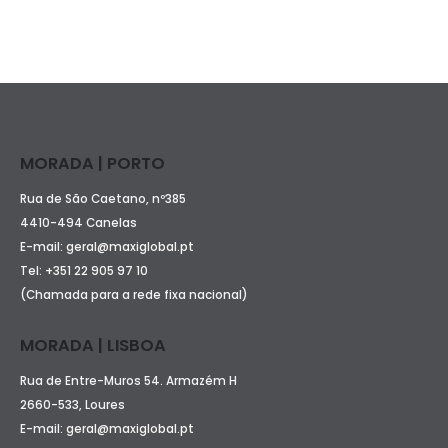
MORADA | PORTO
Rua de São Caetano, nº385
4410-494 Canelas
E-mail:
geral@maxiglobal.pt
Tel:
+351 22 905 97 10
(Chamada para a rede fixa nacional)
MORADA | LISBOA
Rua de Entre-Muros 54. Armazém H
2660-533, Loures
E-mail:
geral@maxiglobal.pt