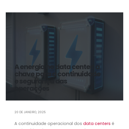
A energia no data center: a
chave para a continuidade
e segurança das
operações
20 DE JANEIRO, 2025
A continuidade operacional dos
data centers
é