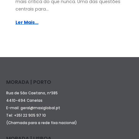
mais crítica do que nunca. Uma das questões
centrais para...
Ler Mais...
MORADA | PORTO
Rua de São Caetano, nº385
4410-494 Canelas
E-mail:
geral@maxiglobal.pt
Tel:
+351 22 905 97 10
(Chamada para a rede fixa nacional)
MORADA | LISBOA