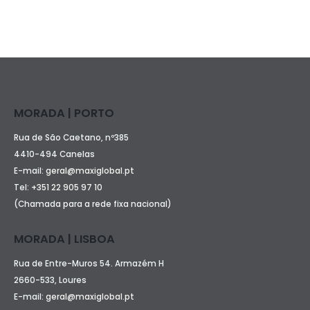
MORADA | PORTO
Rua de São Caetano, nº385
4410-494 Canelas
E-mail:
geral@maxiglobal.pt
Tel:
+351 22 905 97 10
(Chamada para a rede fixa nacional)
MORADA | LISBOA
Rua de Entre-Muros 54. Armazém H
2660-533, Loures
E-mail:
geral@maxiglobal.pt