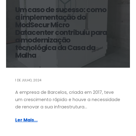
Um caso de sucesso: como
a implementação do
ModSecur Micro
Datacenter contribuiu para
a modernização
tecnológica da Casa da
Malha
1 DE JULHO, 2024
A empresa de Barcelos, criada em 2017, teve
um crescimento rápido e houve a necessidade
de renovar a sua infraestrutura...
Ler Mais...