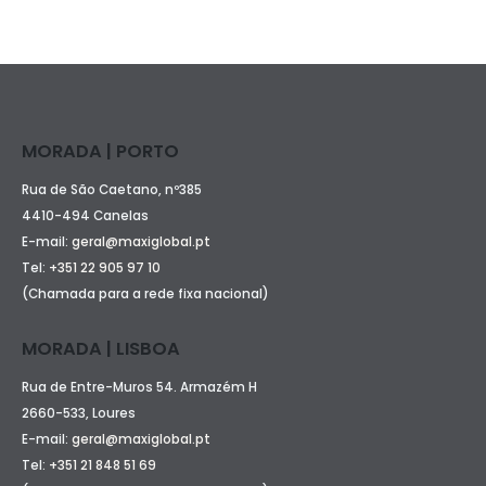
MORADA | PORTO
Rua de São Caetano, nº385
4410-494 Canelas
E-mail:
geral@maxiglobal.pt
Tel:
+351 22 905 97 10
(Chamada para a rede fixa nacional)
MORADA | LISBOA
Rua de Entre-Muros 54. Armazém H
2660-533, Loures
E-mail:
geral@maxiglobal.pt
Tel:
+351 21 848 51 69