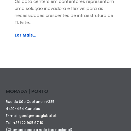
Os data centers em contentores representam
uma solução inovadora e flexível para as
necessidades crescentes de infraestrutura de
TI. Este...
Ler Mais...
MORADA | PORTO
Rua de São Caetano, nº385
4410-494 Canelas
E-mail:
geral@maxiglobal.pt
Tel:
+351 22 905 97 10
(Chamada para a rede fixa nacional)