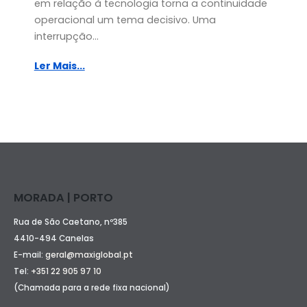
em relação à tecnologia torna a continuidade
operacional um tema decisivo. Uma
interrupção...
Ler Mais...
MORADA | PORTO
Rua de São Caetano, nº385
4410-494 Canelas
E-mail:
geral@maxiglobal.pt
Tel:
+351 22 905 97 10
(Chamada para a rede fixa nacional)