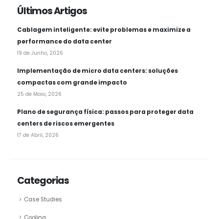
Últimos Artigos
Cablagem inteligente: evite problemas e maximize a
performance do data center
19 de Junho, 2026
Implementação de micro data centers: soluções
compactas com grande impacto
25 de Maio, 2026
Plano de segurança física: passos para proteger data
centers de riscos emergentes
17 de Abril, 2026
Categorias
Case Studies
Cooling