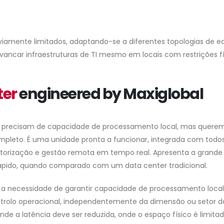
amente limitados, adaptando-se a diferentes topologias de edi
avancar infraestruturas de TI mesmo em locais com restrições f
ter
engineered by Maxiglobal
 precisam de capacidade de processamento local, mas querem
pleto. É uma unidade pronta a funcionar, integrada com todo
itorização e gestão remota em tempo real. Apresenta a grande
pido, quando comparado com um data center tradicional.
te a necessidade de garantir capacidade de processamento loca
ontrolo operacional, independentemente da dimensão ou setor d
nde a latência deve ser reduzida, onde o espaço físico é limita