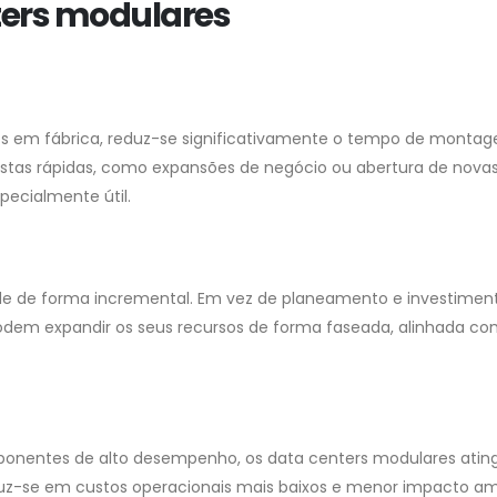
ters modulares
s em fábrica, reduz-se significativamente o tempo de monta
ostas rápidas, como expansões de negócio ou abertura de nova
pecialmente útil.
ade de forma incremental. Em vez de planeamento e investimen
odem expandir os seus recursos de forma faseada, alinhada co
onentes de alto desempenho, os data centers modulares ati
raduz-se em custos operacionais mais baixos e menor impacto am