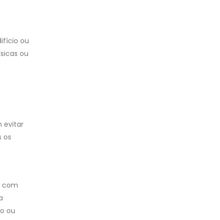
fício ou
ísicas ou
 evitar
s os
l com
a
do ou