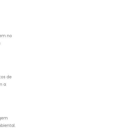
gem no
s
tos de
m a
ngem
biental.