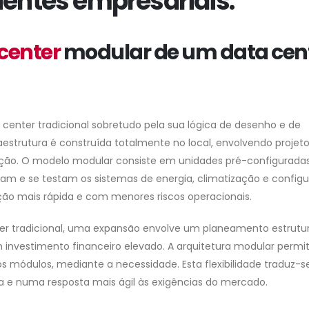
ientes empresariais.
center
modular de um data cen
center tradicional sobretudo pela sua lógica de desenho e de
aestrutura é construída totalmente no local, envolvendo projet
ção. O modelo modular consiste em unidades pré-configurada
am e se testam os sistemas de energia, climatização e configu
ão mais rápida e com menores riscos operacionais.
nter tradicional, uma expansão envolve um planeamento estrutur
m investimento financeiro elevado. A arquitetura modular permi
 módulos, mediante a necessidade. Esta flexibilidade traduz-
a e numa resposta mais ágil às exigências do mercado.