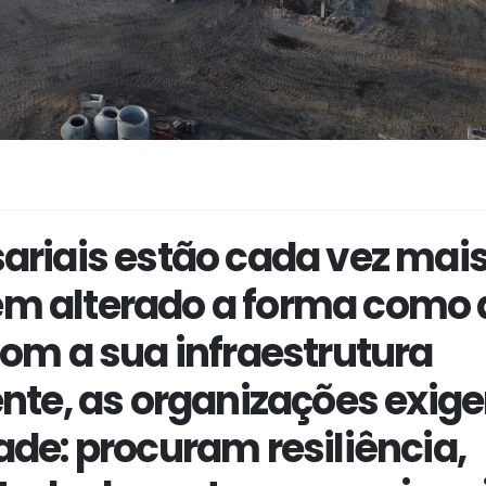
riais estão cada vez mai
tem alterado a forma como 
om a sua infraestrutura
nte, as organizações exig
de: procuram resiliência,