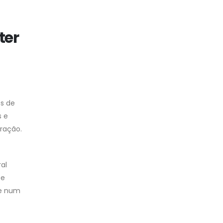
ter
os de
s e
ração.
al
te
se num