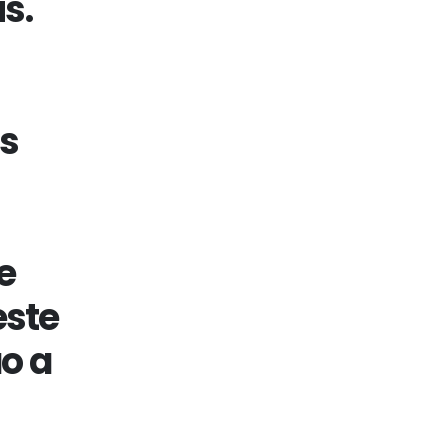
s.
as
e
este
o a